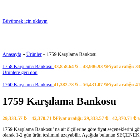
Büyütmek için tıklayın
Anasayfa
»
Ürünler
»
1759 Karşılama Bankosu
1758 Karşılama Bankosu
33,858.64
₺
–
48,906.93
₺
Fiyat aralığı: 3
Ürünlere geri dön
1760 Karşılama Bankosu
41,382.78
₺
–
56,431.07
₺
Fiyat aralığı: 4
1759 Karşılama Bankosu
29,333.57
₺
–
42,370.71
₺
Fiyat aralığı: 29,333.57 ₺ - 42,370.71 ₺
%
1759 Karşılama Bankosu’ na ait ölçülerine göre fiyat seçeneklerini gö
olarak 1-2 gün ürün teslimini uzayabilir. Aşağıda bulunan SEÇENEKLE