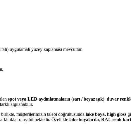
talı) uygulamalı yüzey kaplaması mevcuttur.
r.
nılan
spot veya LED aydınlatmaların (sarı / beyaz ışık)
,
duvar renkl
arklı algılanabilir.
birlikte, müşterilerimizin talebi doğrultusunda
lake boya, high gloss
gi
arklılıklar oluşabilmektedir. Özellikle
lake boyalarda
,
RAL renk kart