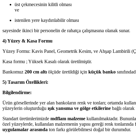
üst çekmecesinin kilitli olması
ve
istenilen yere kaydırılabilir olması
sayesinde ikinci bir personelin de rahatça çalışmasına olanak sunar.
4) Yüzey & Kasa Formu
Yüzey Formu: Kavis Panel, Geometrik Kesim, ve Ahşap Lambirili (Çı
Kasa formu ; Yüksek Kasalı olarak üretilmiştir.
Bankomuz
200 cm altı
ölçüde üretildiği için
küçük banko
sınıfındadı
5) Tasarım Özellikleri:
Bilgilendirme:
Ürün görsellerinde yer alan bankoların renk ve tonları; ortamda kulla
yüzeylerin oluşturduğu
ışık yansıma ve gölge etkilerine
bağlı olarak f
Standart üretimlerimizde
mdflam malzeme
kullanılmaktadır. Bununla 
özel yüzeylerde, kullanılan malzemenin yapısı gereği renk tonlarında f
uygulamalar arasında
ton farkı görülebilmesi doğal bir durumdur.