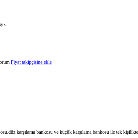
ğiz.
yorum
Fiyat takipçisine ekle
su,düz karşılama bankosu ve küçük karşılama bankosu ile tek kişilikten, 