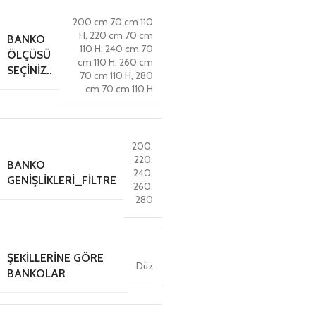
200 cm 70 cm 110
H
,
220 cm 70 cm
BANKO
110 H
,
240 cm 70
ÖLÇÜSÜ
cm 110 H
,
260 cm
SEÇINIZ..
70 cm 110 H
,
280
cm 70 cm 110 H
200
,
220
,
BANKO
240
,
GENIŞLIKLERI_FILTRE
260
,
280
ŞEKILLERINE GÖRE
Düz
BANKOLAR