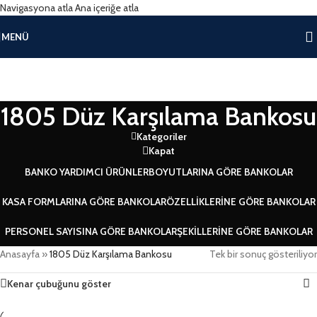
Navigasyona atla
Ana içeriğe atla
MENÜ
1805 Düz Karşılama Bankosu
Kategoriler
Kapat
BANKO YARDIMCI ÜRÜNLER
BOYUTLARINA GÖRE BANKOLAR
KASA FORMLARINA GÖRE BANKOLAR
ÖZELLIKLERINE GÖRE BANKOLAR
PERSONEL SAYISINA GÖRE BANKOLAR
ŞEKILLERINE GÖRE BANKOLAR
Anasayfa
»
1805 Düz Karşılama Bankosu
Tek bir sonuç gösteriliyor
Kenar çubuğunu göster