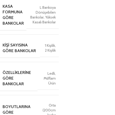
KASA
L Bankoya
FORMUNA
Dönüşebilen
Bankolar
,
Yüksek
GÖRE
Kasalı Bankolar
BANKOLAR
KIŞI SAYISINA
1 Kişilik
,
2 Kişilik
GÖRE BANKOLAR
ÖZELLIKLERINE
Ledli
,
GÖRE
Mdflam
Ürün
BANKOLAR
Orta
BOYUTLARINA
(200cm
GÖRE
kadar