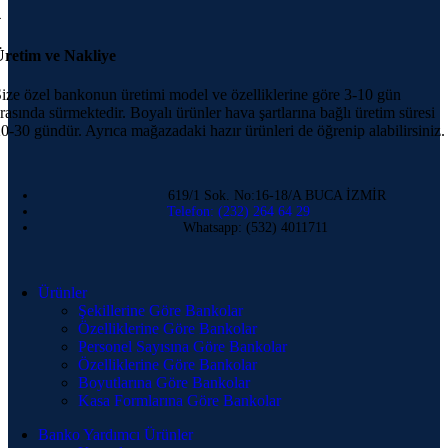
4
Üretim ve Nakliye
ize özel bankonun üretimi model ve özelliklerine göre 3-10 gün
rasında sürmektedir. Boyalı ürünler hava şartlarına bağlı üretim süresi
0-30 gündür. Ayrıca mağazadaki hazır ürünleri de öğrenip alabilirsiniz.
619/1 Sok. No:16-18/A BUCA İZMİR
Telefon: (232) 264 64 29
Whatsapp: (532) 4011711
Ürünler
Şekillerine Göre Bankolar
Özelliklerine Göre Bankolar
Personel Sayısına Göre Bankolar
Özelliklerine Göre Bankolar
Boyutlarına Göre Bankolar
Kasa Formlarına Göre Bankolar
Banko Yardımcı Ürünler