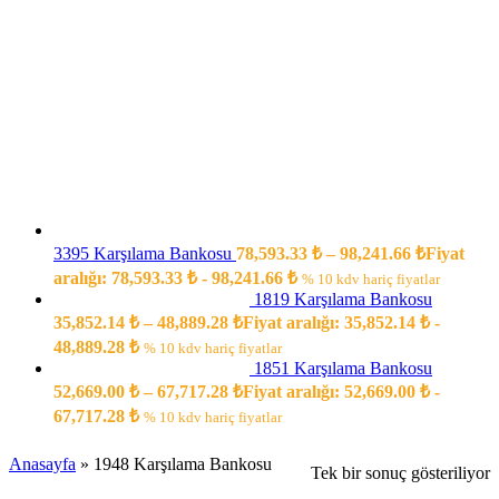
3395 Karşılama Bankosu
78,593.33
₺
–
98,241.66
₺
Fiyat
aralığı: 78,593.33 ₺ - 98,241.66 ₺
% 10 kdv hariç fiyatlar
1819 Karşılama Bankosu
35,852.14
₺
–
48,889.28
₺
Fiyat aralığı: 35,852.14 ₺ -
48,889.28 ₺
% 10 kdv hariç fiyatlar
1851 Karşılama Bankosu
52,669.00
₺
–
67,717.28
₺
Fiyat aralığı: 52,669.00 ₺ -
67,717.28 ₺
% 10 kdv hariç fiyatlar
Anasayfa
»
1948 Karşılama Bankosu
Tek bir sonuç gösteriliyor