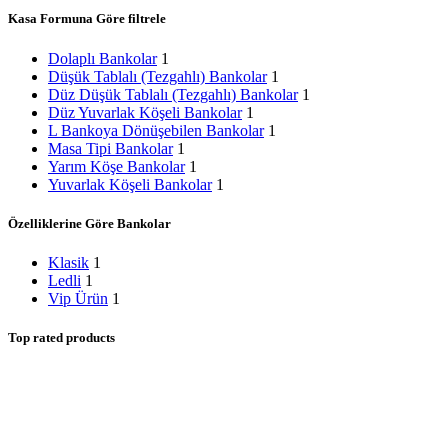
Kasa Formuna Göre filtrele
Dolaplı Bankolar
1
Düşük Tablalı (Tezgahlı) Bankolar
1
Düz Düşük Tablalı (Tezgahlı) Bankolar
1
Düz Yuvarlak Köşeli Bankolar
1
L Bankoya Dönüşebilen Bankolar
1
Masa Tipi Bankolar
1
Yarım Köşe Bankolar
1
Yuvarlak Köşeli Bankolar
1
Özelliklerine Göre Bankolar
Klasik
1
Ledli
1
Vip Ürün
1
Top rated products