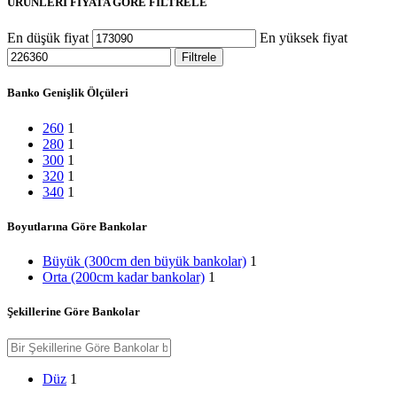
ÜRÜNLERİ FİYATA GÖRE FİLTRELE
En düşük fiyat
En yüksek fiyat
Filtrele
Banko Genişlik Ölçüleri
260
1
280
1
300
1
320
1
340
1
Boyutlarına Göre Bankolar
Büyük (300cm den büyük bankolar)
1
Orta (200cm kadar bankolar)
1
Şekillerine Göre Bankolar
Düz
1