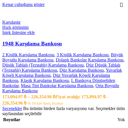
Kenar çubuğunu göster
Karşılaştır
Hızlı görünüm
İstek listesine ekle
1948 Karşılama Bankosu
2 Kişilik Karşılama Bankosu
,
3 Kişilik Karşılama Bankosu
,
Büyük
Boyutlu Karşılama Bankosu
,
Dolaplı Bankolar Karşılama Bankosu
,
Düşük Tablalı (Tezgahlı) Karşılama Bankosu
,
Düz Düşük Tablalı
(Tezgahlı) Karşılama Bankosu
,
Düz Karşılama Bankosu
,
Yuvarlak
Köşeli Karşılama Bankosu
,
Düz Yuvarlak Köşeli Karşılama
Bankosu
,
Klasik Karşılama Bankosu
,
L Bankoya Dönüşebilen
Bankolar
,
Masa Tipi Bankolar Karşılama Bankosu
,
Orta Boyutlu
Karşılama Bankosu
173,094.97
₺
–
226,354.96
₺
Fiyat aralığı: 173,094.97 ₺ -
226,354.96 ₺
% 10 kdv hariç fiyatlar
Seçenekler
Bu ürünün birden fazla varyasyonu var. Seçenekler ürün
sayfasından seçilebilir
Boyutlar
Yok