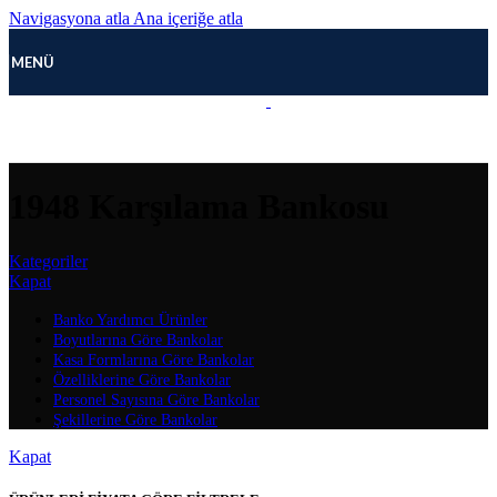
Navigasyona atla
Ana içeriğe atla
MENÜ
1948 Karşılama Bankosu
Kategoriler
Kapat
Banko Yardımcı Ürünler
Boyutlarına Göre Bankolar
Kasa Formlarına Göre Bankolar
Özelliklerine Göre Bankolar
Personel Sayısına Göre Bankolar
Şekillerine Göre Bankolar
Kapat