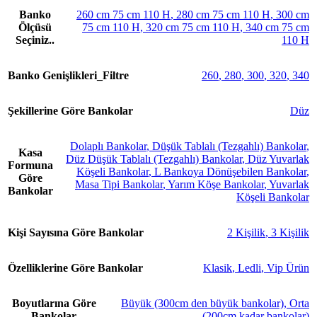
Banko
260 cm 75 cm 110 H
,
280 cm 75 cm 110 H
,
300 cm
Ölçüsü
75 cm 110 H
,
320 cm 75 cm 110 H
,
340 cm 75 cm
Seçiniz..
110 H
Banko Genişlikleri_Filtre
260
,
280
,
300
,
320
,
340
Şekillerine Göre Bankolar
Düz
Dolaplı Bankolar
,
Düşük Tablalı (Tezgahlı) Bankolar
,
Kasa
Düz Düşük Tablalı (Tezgahlı) Bankolar
,
Düz Yuvarlak
Formuna
Köşeli Bankolar
,
L Bankoya Dönüşebilen Bankolar
,
Göre
Masa Tipi Bankolar
,
Yarım Köşe Bankolar
,
Yuvarlak
Bankolar
Köşeli Bankolar
Kişi Sayısına Göre Bankolar
2 Kişilik
,
3 Kişilik
Özelliklerine Göre Bankolar
Klasik
,
Ledli
,
Vip Ürün
Boyutlarına Göre
Büyük (300cm den büyük bankolar)
,
Orta
Bankolar
(200cm kadar bankolar)