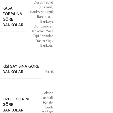
Düşük Tablalı
(Tezgahlı)
KASA
Bankolar
,
Küçük
FORMUNA
Bankolar
,
L
GÖRE
Bankoya
BANKOLAR
Dönüşebilen
Bankolar
,
Masa
Tipi Bankolar
,
Yarım Köşe
Bankolar
KIŞI SAYISINA GÖRE
1
Kişilik
BANKOLAR
Ahşap
Lambirili
ÖZELLIKLERINE
(Çıtalı)
,
GÖRE
Ledli
,
BANKOLAR
Mdflam