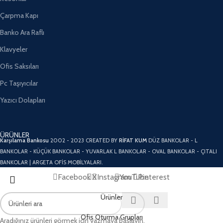
Çarpma Kapı
Banko Ara Raflı
Klavyeler
Ofis Saksıları
Pc Taşıyıcılar
Yazıcı Dolapları
ÜRÜNLER
Karşılama Bankosu
2002 - 2023 CREATED BY
RİFAT KUM
DÜZ BANKOLAR - L
BANKOLAR - KÜÇÜK BANKOLAR - YUVARLAK L BANKOLAR - OVAL BANKOLAR - ÇITALI
BANKOLAR | ARGETA OFİS MOBİLYALARI.
Facebook
X
Instagram
YouTube
Pinterest
Ürünler
Ofis Oturma Grupları
Aradığınız ürünleri görmek için yazmaya başlayın.