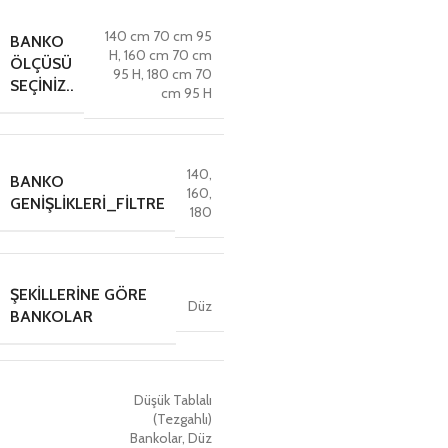
140 cm 70 cm 95
BANKO
H
,
160 cm 70 cm
ÖLÇÜSÜ
95 H
,
180 cm 70
SEÇINIZ..
cm 95 H
140
,
BANKO
160
,
GENIŞLIKLERI_FILTRE
180
ŞEKILLERINE GÖRE
Düz
BANKOLAR
Düşük Tablalı
(Tezgahlı)
Bankolar
,
Düz