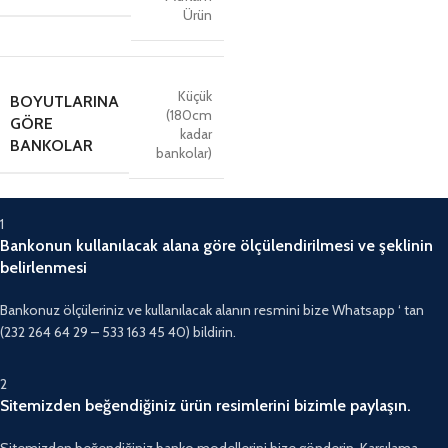
Ürün
Küçük
BOYUTLARINA
(180cm
GÖRE
kadar
BANKOLAR
bankolar)
1
Bankonun kullanılacak alana göre ölçülendirilmesi ve şeklinin
belirlenmesi
Bankonuz ölçüleriniz ve kullanılacak alanın resmini bize Whatsapp ‘ tan
(232 264 64 29 – 533 163 45 40) bildirin.
2
Sitemizden beğendiğiniz ürün resimlerini bizimle paylaşın.
Sitemizden beğendiğiniz banko modellerini bize gönderin. Karşılama