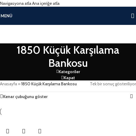
Navigasyona atla
Ana içeriğe atla
MENÜ
1850 Küçük Karşılama
Bankosu
Kategoriler
Kapat
Anasayfa
»
1850 Küçük Karşılama Bankosu
Tek bir sonuç gösteriliyor
Kenar çubuğunu göster