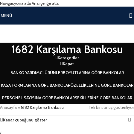
Navigasyona atla
Ana içeriğe atla
MENÜ
1682 Karşılama Bankosu
Kategoriler
Kapat
BANKO YARDIMCI ÜRÜNLER
BOYUTLARINA GÖRE BANKOLAR
KASA FORMLARINA GÖRE BANKOLAR
ÖZELLIKLERINE GÖRE BANKOLAR
PERSONEL SAYISINA GÖRE BANKOLAR
ŞEKILLERINE GÖRE BANKOLAR
Anasayfa
»
1682 Karşılama Bankosu
Tek bir sonuç gösteriliyor
Kenar çubuğunu göster