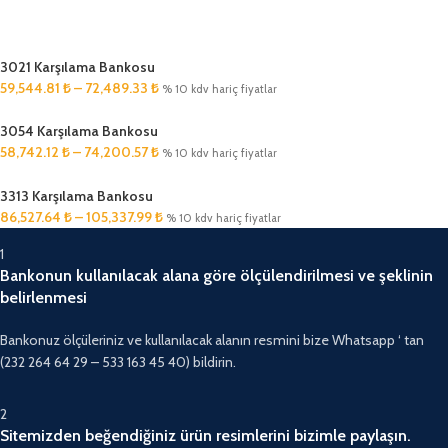
3021 Karşılama Bankosu
59,544.81
₺
–
72,489.33
₺
% 10 kdv hariç fiyatlar
3054 Karşılama Bankosu
58,742.12
₺
–
74,200.57
₺
% 10 kdv hariç fiyatlar
3313 Karşılama Bankosu
86,527.64
₺
–
105,337.99
₺
% 10 kdv hariç fiyatlar
1
Bankonun kullanılacak alana göre ölçülendirilmesi ve şeklinin
belirlenmesi
Bankonuz ölçüleriniz ve kullanılacak alanın resmini bize Whatsapp ‘ tan
(232 264 64 29 – 533 163 45 40) bildirin.
2
Sitemizden beğendiğiniz ürün resimlerini bizimle paylaşın.