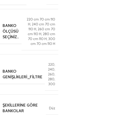
220 cm 70 cm 110
H
,
240 cm 70 cm
BANKO
110 H
,
260 cm 70
ÖLÇÜSÜ
cm 110 H
,
280 cm
SEÇINIZ..
70 cm 110 H
,
300
cm 70 cm 110 H
220
,
240
,
BANKO
260
,
GENIŞLIKLERI_FILTRE
280
,
300
ŞEKILLERINE GÖRE
Düz
BANKOLAR