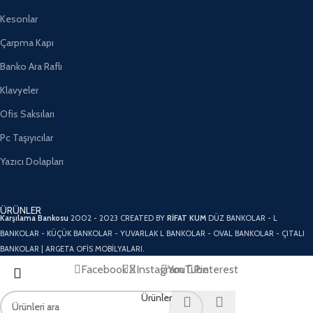
Kesonlar
Çarpma Kapı
Banko Ara Raflı
Klavyeler
Ofis Saksıları
Pc Taşıyıcılar
Yazıcı Dolapları
ÜRÜNLER
Karşılama Bankosu
2002 - 2023 CREATED BY
RİFAT KUM
DÜZ BANKOLAR - L
BANKOLAR - KÜÇÜK BANKOLAR - YUVARLAK L BANKOLAR - OVAL BANKOLAR - ÇITALI
BANKOLAR | ARGETA OFİS MOBİLYALARI.
Facebook
X
Instagram
YouTube
Pinterest
Ürünler