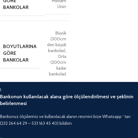
GÖRE
Mdflam
Ürün
BANKOLAR
Büyük
(300cm
den büyük
BOYUTLARINA
bankolar)
,
GÖRE
Orta
BANKOLAR
(200cm
kadar
bankolar)
1
Bankonun kullanılacak alana göre ölçülendirilmesi ve şeklinin
belirlenmesi
Bankonuz ölçüleriniz ve kullanılacak alanın resmini bize Whatsapp ‘ tan
(232 264 64 29 – 533 163 45 40) bildirin.