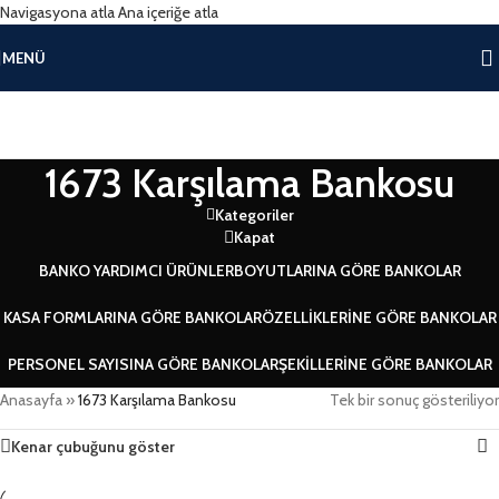
Navigasyona atla
Ana içeriğe atla
MENÜ
1673 Karşılama Bankosu
Kategoriler
Kapat
BANKO YARDIMCI ÜRÜNLER
BOYUTLARINA GÖRE BANKOLAR
KASA FORMLARINA GÖRE BANKOLAR
ÖZELLIKLERINE GÖRE BANKOLAR
PERSONEL SAYISINA GÖRE BANKOLAR
ŞEKILLERINE GÖRE BANKOLAR
Anasayfa
»
1673 Karşılama Bankosu
Tek bir sonuç gösteriliyor
Kenar çubuğunu göster