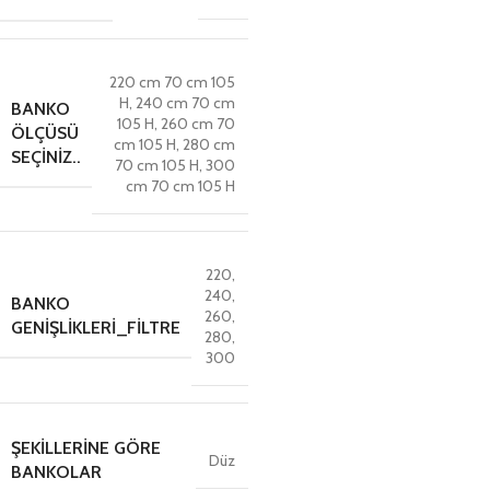
220 cm 70 cm 105
H
,
240 cm 70 cm
BANKO
105 H
,
260 cm 70
ÖLÇÜSÜ
cm 105 H
,
280 cm
SEÇINIZ..
70 cm 105 H
,
300
cm 70 cm 105 H
220
,
240
,
BANKO
260
,
GENIŞLIKLERI_FILTRE
280
,
300
ŞEKILLERINE GÖRE
Düz
BANKOLAR