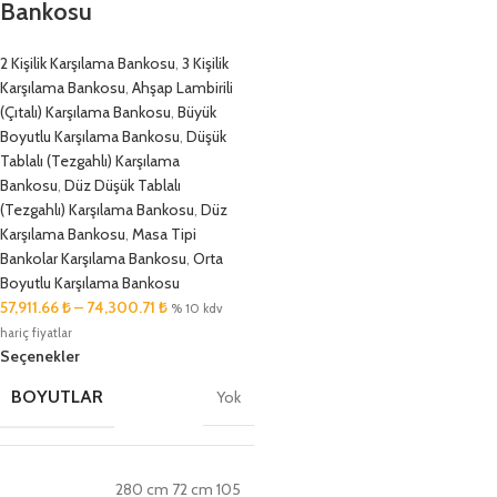
Bankosu
2 Kişilik Karşılama Bankosu
,
3 Kişilik
Karşılama Bankosu
,
Ahşap Lambirili
(Çıtalı) Karşılama Bankosu
,
Büyük
Boyutlu Karşılama Bankosu
,
Düşük
Tablalı (Tezgahlı) Karşılama
Bankosu
,
Düz Düşük Tablalı
(Tezgahlı) Karşılama Bankosu
,
Düz
Karşılama Bankosu
,
Masa Tipi
Bankolar Karşılama Bankosu
,
Orta
Boyutlu Karşılama Bankosu
57,911.66
₺
–
74,300.71
₺
% 10 kdv
hariç fiyatlar
Seçenekler
BOYUTLAR
Yok
280 cm 72 cm 105