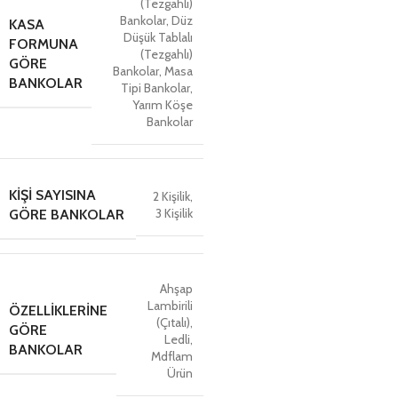
(Tezgahlı)
Bankolar
,
Düz
KASA
Düşük Tablalı
FORMUNA
(Tezgahlı)
GÖRE
Bankolar
,
Masa
BANKOLAR
Tipi Bankolar
,
Yarım Köşe
Bankolar
KIŞI SAYISINA
2 Kişilik
,
3 Kişilik
GÖRE BANKOLAR
Ahşap
Lambirili
ÖZELLIKLERINE
(Çıtalı)
,
GÖRE
Ledli
,
BANKOLAR
Mdflam
Ürün