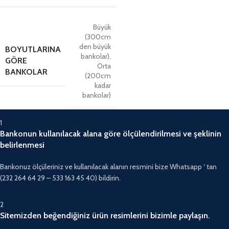
Büyük
(300cm
den büyük
BOYUTLARINA
bankolar)
,
GÖRE
Orta
BANKOLAR
(200cm
kadar
bankolar)
1
Bankonun kullanılacak alana göre ölçülendirilmesi ve şeklinin
belirlenmesi
Bankonuz ölçüleriniz ve kullanılacak alanın resmini bize Whatsapp ‘ tan
(232 264 64 29 – 533 163 45 40) bildirin.
2
Sitemizden beğendiğiniz ürün resimlerini bizimle paylaşın.