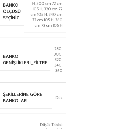
H
,
300 cm 72 cm
BANKO
105 H
,
320 cm 72
ÖLÇÜSÜ
cm 105 H
,
340 cm
SEÇINIZ..
72 cm 105 H
,
360
cm 72 cm 105 H
280
,
300
,
BANKO
320
,
GENIŞLIKLERI_FILTRE
340
,
360
ŞEKILLERINE GÖRE
Düz
BANKOLAR
Düşük Tablalı