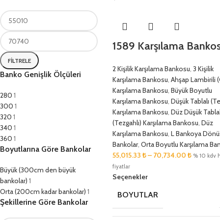
1589 Karşılama Banko
FILTRELE
2 Kişilik Karşılama Bankosu
,
3 Kişilik
Banko Genişlik Ölçüleri
Karşılama Bankosu
,
Ahşap Lambirili (Ç
Karşılama Bankosu
,
Büyük Boyutlu
280
1
Karşılama Bankosu
,
Düşük Tablalı (Te
300
1
Karşılama Bankosu
,
Düz Düşük Tablal
320
1
(Tezgahlı) Karşılama Bankosu
,
Düz
340
1
Karşılama Bankosu
,
L Bankoya Dönü
360
1
Bankolar
,
Orta Boyutlu Karşılama Ba
Boyutlarına Göre Bankolar
55,015.33
₺
–
70,734.00
₺
% 10 kdv h
fiyatlar
Büyük (300cm den büyük
Seçenekler
bankolar)
1
Orta (200cm kadar bankolar)
1
BOYUTLAR
Şekillerine Göre Bankolar