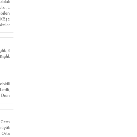
ablalı
olar
,
L
bilen
 Köşe
kolar
şilik
,
3
Kişilik
birili
Ledli
,
 Ürün
300cm
büyük
,
Orta