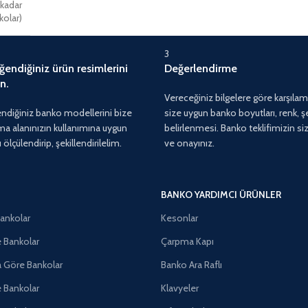
kadar
kolar)
3
endiğiniz ürün resimlerini
Değerlendirme
n.
Vereceğiniz bilgelere göre karşılama
diğiniz banko modellerini bize
size uygun banko boyutları, renk, ş
ma alanınızın kullanımına uygun
belirlenmesi. Banko teklifimizin s
lçülendirip, şekillendirilelim.
ve onayınız.
BANKO YARDIMCI ÜRÜNLER
Bankolar
Kesonlar
e Bankolar
Çarpma Kapı
a Göre Bankolar
Banko Ara Raflı
e Bankolar
Klavyeler