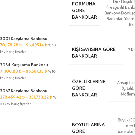
Düz Düşük T
FORMUNA
(Tezgahlı) Bank
GÖRE
Bankoya Dönüşe
BANKOLAR
Bankolar
,
Yarım
Ban
3001 Karşılama Bankosu
70,178.28
₺
–
96,495.14
₺
% 10
KIŞI SAYISINA GÖRE
2 Ki
kdv hariç fiyatlar
BANKOLAR
3034 Karşılama Bankosu
71,108.88
₺
–
86,567.33
₺
% 10
kdv hariç fiyatlar
ÖZELLIKLERINE
Ahşap Lam
GÖRE
(Çıtalı)
,
3067 Karşılama Bankosu
Mdflam
BANKOLAR
278,459.42
₺
–
351,738.22
₺
%
10 kdv hariç fiyatlar
Büyük (
BOYUTLARINA
den 
GÖRE
bankolar)