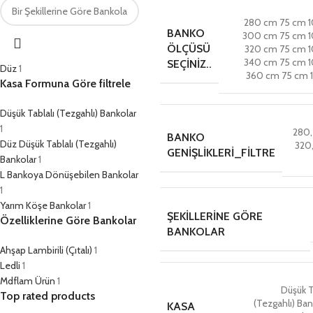
280 cm 75 cm 
BANKO
300 cm 75 cm 
ÖLÇÜSÜ
320 cm 75 cm 
340 cm 75 cm 
SEÇINIZ..
Düz
1
360 cm 75 cm 
Kasa Formuna Göre filtrele
Düşük Tablalı (Tezgahlı) Bankolar
1
280
BANKO
Düz Düşük Tablalı (Tezgahlı)
320
GENIŞLIKLERI_FILTRE
Bankolar
1
L Bankoya Dönüşebilen Bankolar
1
Yarım Köşe Bankolar
1
ŞEKILLERINE GÖRE
Özelliklerine Göre Bankolar
BANKOLAR
Ahşap Lambirili (Çıtalı)
1
Ledli
1
Mdflam Ürün
1
Düşük T
Top rated products
(Tezgahlı) Ban
KASA