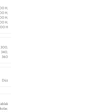
100 H
,
100 H
,
100 H
,
100 H
,
100 H
,
300
,
,
340
,
360
Düz
ablalı
kolar
,