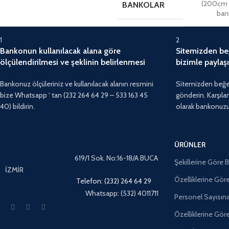
(200cm 
BANKOLAR
ban
1
2
Bankonun kullanılacak alana göre
Sitemizden beğ
ölçülendirilmesi ve şeklinin belirlenmesi
bizimle paylaşı
Bankonuz ölçüleriniz ve kullanılacak alanın resmini
Sitemizden beğen
bize Whatsapp ‘ tan (232 264 64 29 – 533 163 45
gönderin. Karşıla
40) bildirin.
olarak bankonuzu ö
ÜRÜNLER
619/1 Sok. No:16-18/A BUCA
Şekillerine Göre 
İZMİR
Özelliklerine Gör
Telefon: (232) 264 64 29
Whatsapp: (532) 4011711
Personel Sayısın
Özelliklerine Gör