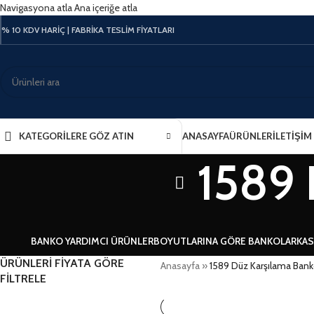
Navigasyona atla
Ana içeriğe atla
% 10 KDV HARİÇ | FABRİKA TESLİM FİYATLARI
KATEGORILERE GÖZ ATIN
ANASAYFA
ÜRÜNLER
İLETİŞİM
1589 
BANKO YARDIMCI ÜRÜNLER
BOYUTLARINA GÖRE BANKOLAR
KAS
ÜRÜNLERİ FİYATA GÖRE
Anasayfa
»
1589 Düz Karşılama Ban
FİLTRELE