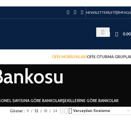
NEWSLETTER
İLETİŞİM
FAQS
0.0
OFİS MOBİLYALARI
OFİS OTURMA GRUPLA
Bankosu
SONEL SAYISINA GÖRE BANKOLAR
ŞEKILLERINE GÖRE BANKOLAR
Göster
9
12
18
24