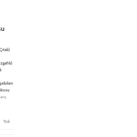
su
ıtalı)
zgahlı)
ı
şebilen
nkosu
ariç
Yok