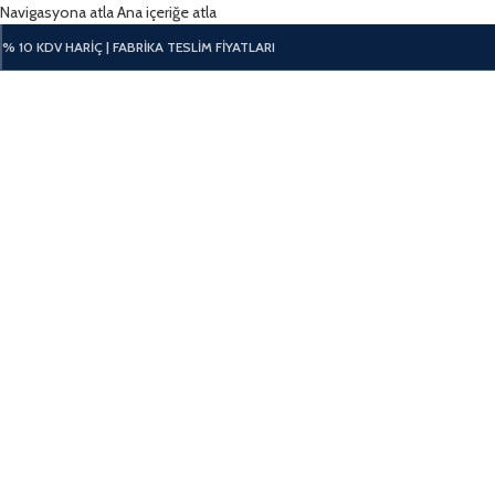
Navigasyona atla
Ana içeriğe atla
% 10 KDV HARİÇ | FABRİKA TESLİM FİYATLARI